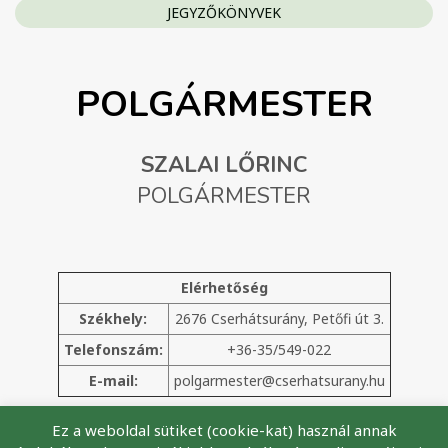
JEGYZŐKÖNYVEK
POLGÁRMESTER
SZALAI LŐRINC
POLGÁRMESTER
Elérhetőség
Székhely:
2676 Cserhátsurány, Petőfi út 3.
Telefonszám:
+36-35/549-022
E-mail:
polgarmester@cserhatsurany.hu
Ez a weboldal sütiket (cookie-kat) használ annak