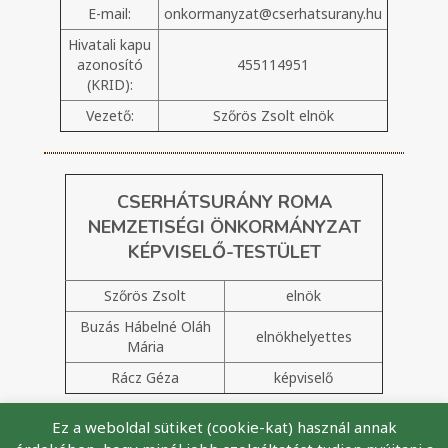
E-mail:
onkormanyzat@cserhatsurany.hu
Hivatali kapu
azonosító
455114951
(KRID):
Vezető:
Szőrös Zsolt elnök
CSERHÁTSURÁNY ROMA
NEMZETISÉGI ÖNKORMÁNYZAT
KÉPVISELŐ-TESTÜLET
Szőrös Zsolt
elnök
Buzás Hábelné Oláh
elnökhelyettes
Mária
Rácz Géza
képviselő
Ez a weboldal sütiket (cookie-kat) használ annak