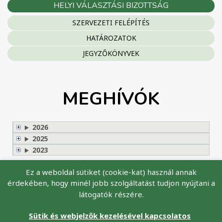
HELYI VÁLASZTÁSI BIZOTTSÁG
SZERVEZETI FELÉPÍTÉS
HATÁROZATOK
JEGYZŐKÖNYVEK
MEGHÍVÓK
2026
2025
2023
Ez a weboldal sütiket (cookie-kat) használ annak
érdekében, hogy minél jobb szolgáltatást tudjon nyújtani a
látogatók részére.
Minden jog fenntartva ©
Cserhátsurány Község Önkormányzata,
2026
Sütik és webjelzők kezelésével kapcsolatos