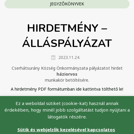
JEGYZŐKÖNYVEK
HIRDETMÉNY –
ÁLLÁSPÁLYÁZAT
2023.11.24.
Cserhátsurány Község Önkormányzata pályázatot hirdet
háziorvos
munkakör betöltésére.
A hirdetmény PDF formátumban ide kattintva tölthető le!
Ez a weboldal sütiket (cookie-kat) használ annak
érdekében, hogy minél jobb szolgáltatást tudjon nyújtani a
látogatók részére.
Minden jog fenntartva ©
Cserhátsurány Község Önkormányzata,
2026
Sütik és webjelzők kezelésével kapcsolatos