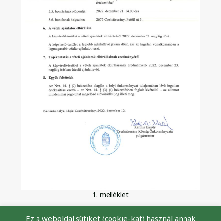
1. melléklet
Ez a weboldal sütiket (cookie-kat) használ annak